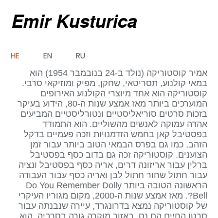
Emir Kusturica
HE
EN
RU
אמיר קוסטוריקה (נולד ב-24 בנובמבר 1954) הוא
במאי קולנוע, תסריטאי, שחקן, מפיק ומוזיקאי סרבי.
קוסטוריקה הוא אחד מיוצרי הקולנוע האירופים
המוערכים ביותר מאז אמצע שנות ה-80, הידוע בעיקר
בזכות סרטים סוריאליסטיים ונטורליסטיים המביעים
אהדה עמוקה לאנשים מהשוליים. הוא התמודד
בפסטיבל קאן בחמש הזדמנויות וזכה פעמיים בדקל
הזהב, כמו גם בפרס הבמאי הטוב ביותר עבור זמן
הצוענים. קוסטוריקה זכה גם בדוב כסף בפסטיבל
ברלין עבור אריזונה דרים, אריה כסף בפסטיבל ונציה
עבור חתול שחור חתול לבן ואריה כסף עבור העבודה
הראשונה הטובה ביותר Do You Remember Dolly
Bell?. מאז אמצע שנות ה-2000, מקום מגוריו העיקרי
של קוסטוריקה נמצא בדרונגרד, עיירה שנבנתה עבור
סרטו החיים הם נס, באזור מוקרה גורה בסרביה. הוא