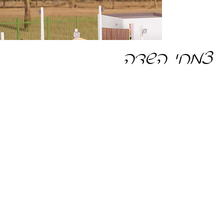
צמחי השדה
רוזמרין
זיכרון וריכוז, מתח ולחץ, תפקוד קיבה.