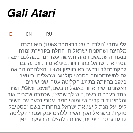
Gali Atari
HE
EN
RU
גלי עטרי (נולדה ב-29 בדצמבר 1953) היא זמרת,
מלחינה ושחקנית ישראלית. החלה בקריירת זמרה
בנעוריה שנמשכת מזה חמישה עשורים, במהלכם ייצגה
עטרי את ישראל בתחרויות בינלאומיות וזכתה עם
להקת "חלב ודבש" באירוויזיון 1979. הצלחתה הביאה
גם להשתתפותה בסרטי קולנוע ישראלים. בינואר
1971 בהיותה בת 17 הקליטה עטרי שני שירים
ראשונים, שיר אחד באנגלית בשם, "Give Love", ושיר
אחד בעברית בשם, "יש לך שמש", שכתבה שמרית אור
והלחינו דוד קריבושי ומוטי המר. עטרי נסעה עם השיר
ליפן על מנת לייצג את ישראל בתחרות בשם "פסטיבל
טוקיו". בישראל הפך השיר ללהיט ענק ועטרי הקליטה
לו גם גרסה ביפנית, שזכתה להצלחה בעיקר ביפן.