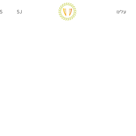
עלינו
SJ
S