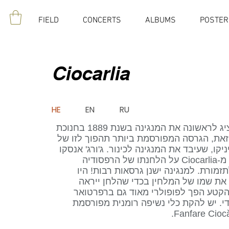
FIELD
CONCERTS
ALBUMS
POSTER
Ciocarlia
HE
EN
RU
אנגלוש דיניקו הציג לראשונה את המנגינה בשנת 1889 בחנוכת
זאת, הגרסה המפורסמת ביותר תהפוך לזו של
ניקו, שעיבד את המנגינה לכינור. ג'ורג' אנסקו
קיבל גם השראה מ-Ciocarlia על הלחנתו של הרפסודיה
מנית מס' 1 לתזמורת. למנגינה ישנן גרסאות רבות! היו
 את שמו של המלחין בכדי שהלחן ייראה
 הקטע הפך לפופולרי מאוד גם ברפרטואר
די. יש להקת כלי נשיפה רומנית מפורסמת