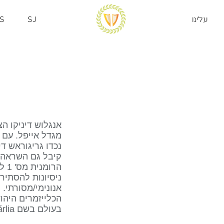
עלינו
SJ
S
מגדל אייפל. עם 
נכדו גריגוראש די
הרו
ניסיונות להסתיר
אנונימי/מסורתי.
הכלייזמרים היהו
בעולם בשם Fanfare Ciocărlia.