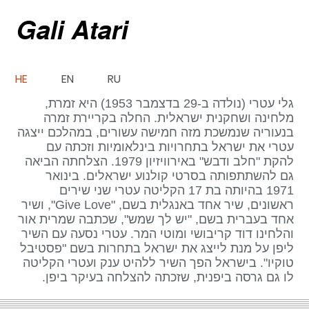
Gali Atari
HE
EN
RU
גלי עטרי (נולדה ב-29 בדצמבר 1953) היא זמרת,
מלחינה ושחקנית ישראלית. החלה בקריירת זמרה
בנעוריה שנמשכת מזה חמישה עשורים, במהלכם ייצגה
עטרי את ישראל בתחרויות בינלאומיות וזכתה עם
להקת "חלב ודבש" באירוויזיון 1979. הצלחתה הביאה
גם להשתתפותה בסרטי קולנוע ישראלים. בינואר
1971 בהיותה בת 17 הקליטה עטרי שני שירים
ראשונים, שיר אחד באנגלית בשם, "Give Love", ושיר
אחד בעברית בשם, "יש לך שמש", שכתבה שמרית אור
והלחינו דוד קריבושי ומוטי המר. עטרי נסעה עם השיר
ליפן על מנת לייצג את ישראל בתחרות בשם "פסטיבל
טוקיו". בישראל הפך השיר ללהיט ענק ועטרי הקליטה
לו גם גרסה ביפנית, שזכתה להצלחה בעיקר ביפן.