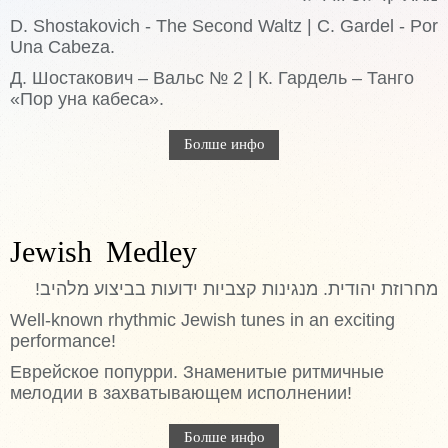
D. Shostakovich - The Second Waltz | C. Gardel - Por
Una Cabeza.
Д. Шостакович – Вальс № 2 | К. Гардель – Танго
«Пор уна кабеса».
Болше инфо
Jewish Medley
מחרוזת יהודית. מנגינות קצביות ידועות בביצוע מלהיב!
Well-known rhythmic Jewish tunes in an exciting
performance!
Еврейское попурри. Знаменитые ритмичные
мелодии в захватывающем исполнении!
Болше инфо