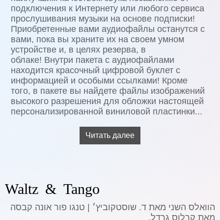
подключения к Интернету или любого сервиса
прослушивания музыки на основе подписки!
Приобретенные вами аудиофайлы останутся с
вами, пока вы храните их на своем умном
устройстве и, в целях резерва, в
облаке! Внутри пакета с аудиофайлами
находится красочный цифровой буклет с
информацией и особыми ссылками! Кроме
того, в пакете вы найдете файлы изображений
высокого разрешения для обложки настоящей
персонализированной виниловой пластинки...
Читать далее
Waltz & Tango
הוואלס השני מאת ד. שוסטקוביץ׳ | טנגו פור אונה קבסה
מאת קרלוס גרדל.