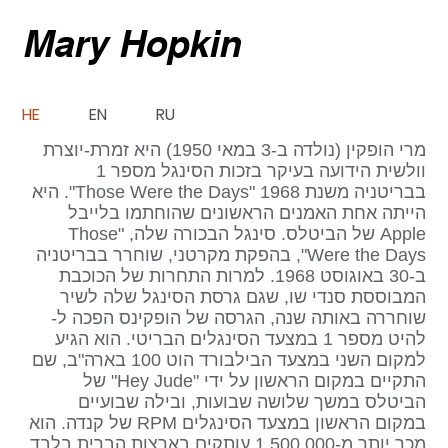
Mary Hopkin
HE
EN
RU
מרי הופקין (נולדה ב-3 במאי 1950) היא זמרת-יוצרת
וולשית הידועה בעיקר בזכות הסינגל מספר 1
בבריטניה משנת 1968 "Those Were the Days". היא
הייתה אחת האמנים הראשונים שהוחתמו בלייבל
Apple של הביטלס. סינגל הבכורה שלה, "Those
Were the Days", בהפקת מקרטני, שוחרר בבריטניה
ב-30 באוגוסט 1968. למרות התחרות של הכוכבת
המבוססת סנדי שו, שגם גרסת הסינגל שלה לשיר
שוחררה באותה שנה, הגרסה של הופקינס הפכה ל-
להיט מספר 1 במצעד הסינגלים הבריטי. הוא הגיע
למקום השני במצעד הבילבורד הוט 100 בארה"ב, שם
התקיים במקום הראשון על ידי "Hey Jude" של
הביטלס במשך שלושה שבועות, ובילה שבועיים
במקום הראשון במצעד הסינגלים RPM של קנדה. הוא
מכר יותר מ-1,500,000 עותקים בארצות הברית בלבד,